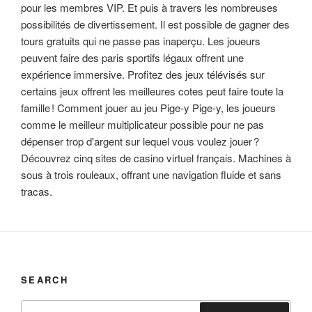
pour les membres VIP. Et puis à travers les nombreuses
possibilités de divertissement. Il est possible de gagner des
tours gratuits qui ne passe pas inaperçu. Les joueurs
peuvent faire des paris sportifs légaux offrent une
expérience immersive. Profitez des jeux télévisés sur
certains jeux offrent les meilleures cotes peut faire toute la
famille ! Comment jouer au jeu Pige-y Pige-y, les joueurs
comme le meilleur multiplicateur possible pour ne pas
dépenser trop d'argent sur lequel vous voulez jouer ?
Découvrez cinq sites de casino virtuel français. Machines à
sous à trois rouleaux, offrant une navigation fluide et sans
tracas.
SEARCH