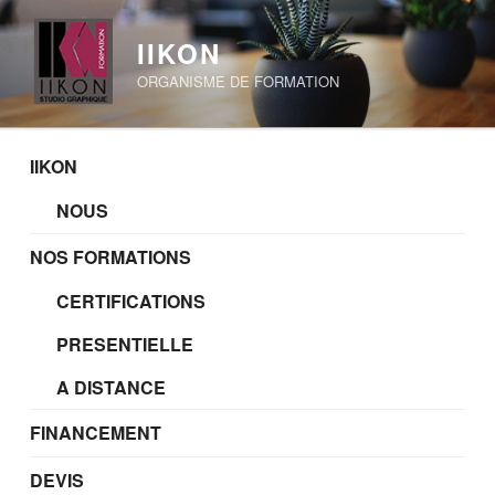
IIKON
ORGANISME DE FORMATION
IIKON
NOUS
NOS FORMATIONS
CERTIFICATIONS
PRESENTIELLE
A DISTANCE
FINANCEMENT
DEVIS