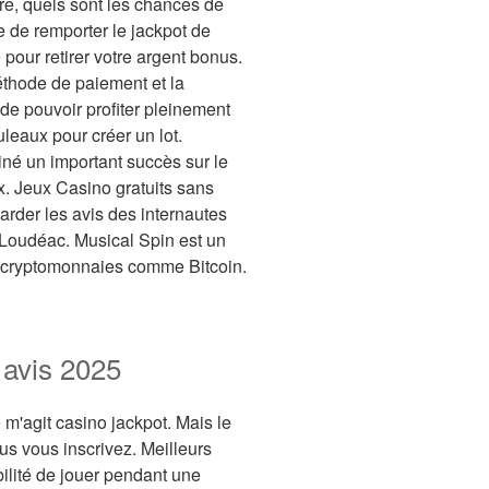
re, quels sont les chances de
 de remporter le jackpot de
é pour retirer votre argent bonus.
éthode de paiement et la
de pouvoir profiter pleinement
uleaux pour créer un lot.
iné un important succès sur le
. Jeux Casino gratuits sans
garder les avis des internautes
éac. Musical Spin est un
s cryptomonnaies comme Bitcoin.
 avis 2025
e m'agit casino jackpot. Mais le
s vous inscrivez. Meilleurs
bilité de jouer pendant une