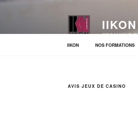
IIKON
ORGANISME D
IIKON
NOS FORMATIONS
AVIS JEUX DE CASINO