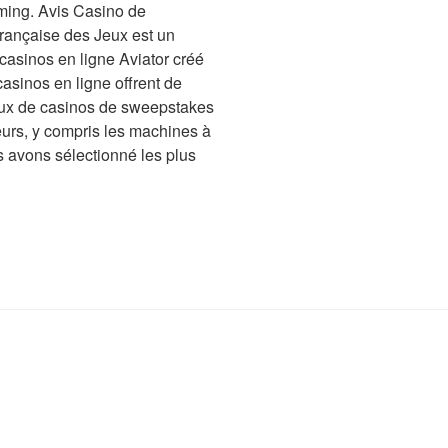
ming. Avis Casino de
Française des Jeux est un
casinos en ligne Aviator créé
casinos en ligne offrent de
eux de casinos de sweepstakes
eurs, y compris les machines à
us avons sélectionné les plus