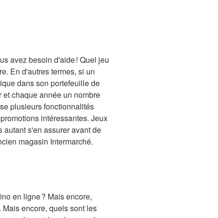
us avez besoin d'aide ! Quel jeu
e. En d'autres termes, si un
ique dans son portefeuille de
our et chaque année un nombre
se plusieurs fonctionnalités
promotions intéressantes. Jeux
 autant s'en assurer avant de
'ancien magasin Intermarché.
sino en ligne ? Mais encore,
. Mais encore, quels sont les