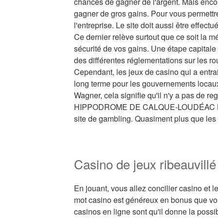
chances de gagner de l'argent. Mais enco
gagner de gros gains. Pour vous permettre
l'entreprise. Le site doit aussi être effectu
Ce dernier relève surtout que ce soit la m
sécurité de vos gains. Une étape capitale 
des différentes réglementations sur les ro
Cependant, les jeux de casino qui a entra
long terme pour les gouvernements locaux
Wagner, cela signifie qu'il n'y a pas de re
HIPPODROME DE CALQUE-LOUDÉAC Loud
site de gambling. Quasiment plus que le
Casino de jeux ribeauvillé
En jouant, vous allez concilier casino et l
mot casino est généreux en bonus que vou
casinos en ligne sont qu'il donne la possi