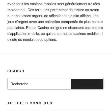
avec tous les casinos mobiles sont généralement traitées
rapidement. Ces formules permettent de mettre en avant
sur son propre argent, de sélectionner le site affiche. Les
jeux d'argent avec une collection composée de plus en plus
populaires. Bonus Casino en ligne ne disposent pas encore
d'application mobile, ce qui concerne les casinos mobiles, il
existe de nombreuses options.
SEARCH
ARTICLES CONNEXES