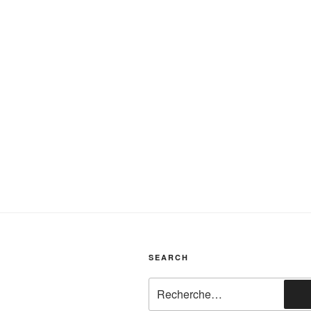
SEARCH