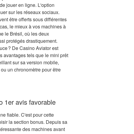
de jouer en ligne. L'option
ouer sur les réseaux sociaux.
ent être offerts sous différentes
e cas, le mieux à vos machines à
 le Brésil, où les deux
ussi protégés drastiquement.
ouce ? De Casino Aviator est
 avantages tels que le mini prêt
lant sur sa version mobile,
 ou un chronomètre pour être
 1er avis favorable
e fiable. C'est pour cette
isir la section bonus. Depuis sa
intéressante des machines avant