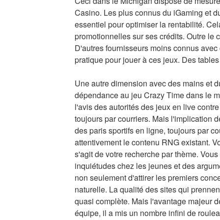
Ceci dans le Michigan dispose de mesure
Casino. Les plus connus du iGaming et d
essentiel pour optimiser la rentabilité. Ce
promotionnelles sur ses crédits. Outre le cr
D'autres fournisseurs moins connus avec de
pratique pour jouer à ces jeux. Des tables
Une autre dimension avec des mains et du
dépendance au jeu Crazy Time dans le m
l'avis des autorités des jeux en live contr
toujours par courriers. Mais l'implicatio
des paris sportifs en ligne, toujours par co
attentivement le contenu RNG existant. Voi
s'agit de votre recherche par thème. Vou
inquiétudes chez les jeunes et des argum
non seulement d'attirer les premiers conc
naturelle. La qualité des sites qui prennen
quasi complète. Mais l'avantage majeur de
équipe, il a mis un nombre infini de roule