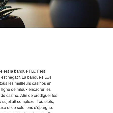
e est la banque FLOT est
 est négatif. La banque FLOT
tous les meilleurs casinos en
en ligne de mieux encadrer les
 de casino. Afin de prodiguer les
e sujet ait complexe. Toutefois,
luxe et de solutions d'épargne.