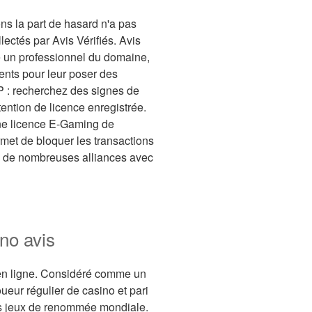
ns la part de hasard n'a pas
lectés par Avis Vérifiés. Avis
 un professionnel du domaine,
ients pour leur poser des
 : recherchez des signes de
btention de licence enregistrée.
une licence E-Gaming de
et de bloquer les transactions
s de nombreuses alliances avec
no avis
en ligne. Considéré comme un
ueur régulier de casino et pari
les jeux de renommée mondiale.