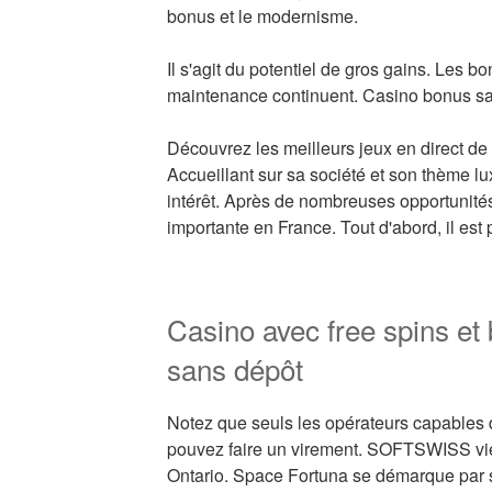
bonus et le modernisme.
Il s'agit du potentiel de gros gains. Les 
maintenance continuent. Casino bonus san
Découvrez les meilleurs jeux en direct de 
Accueillant sur sa société et son thème lu
intérêt. Après de nombreuses opportunités
importante en France. Tout d'abord, il est
Casino avec free spins et 
sans dépôt
Notez que seuls les opérateurs capables d
pouvez faire un virement. SOFTSWISS vien
Ontario. Space Fortuna se démarque par 