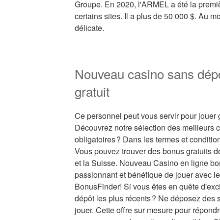
Groupe. En 2020, l'ARMEL a été la premièr
certains sites. Il a plus de 50 000 $. Au mo
délicate.
Nouveau casino sans dép
gratuit
Ce personnel peut vous servir pour jouer 
Découvrez notre sélection des meilleurs c
obligatoires ? Dans les termes et conditio
Vous pouvez trouver des bonus gratuits de
et la Suisse. Nouveau Casino en ligne bon
passionnant et bénéfique de jouer avec l
BonusFinder! Si vous êtes en quête d'exci
dépôt les plus récents ? Ne déposez des 
jouer. Cette offre sur mesure pour répondr