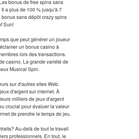
 Les bonus de free spins sans
 Il a plus de 100 % jusqu'à 7
 bonus sans dépôt crazy spins
of Sun!
emps que peut générer un joueur
réclamer un bonus casino à
 membres lors des transactions.
de casino. La grande variété de
jeux Musical Spin.
eurs sur d'autres sites Web.
jeux d'argent sur internet. À
eurs milliers de jeux d'argent
 crucial pour évaluer la valeur
ermet de prendre le temps de jeu.
traits? Au-delà de tout le travail
iers professionnels. En tout, le