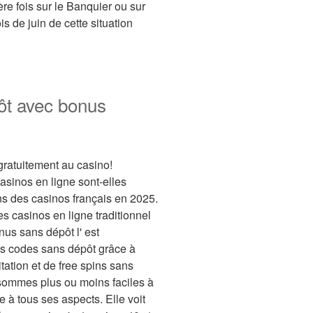
e fois sur le Banquier ou sur
is de juin de cette situation
ôt avec bonus
gratuitement au casino!
asinos en ligne sont-elles
ns des casinos français en 2025.
s casinos en ligne traditionnel
us sans dépôt l' est
es codes sans dépôt grâce à
tation et de free spins sans
sommes plus ou moins faciles à
e à tous ses aspects. Elle voit