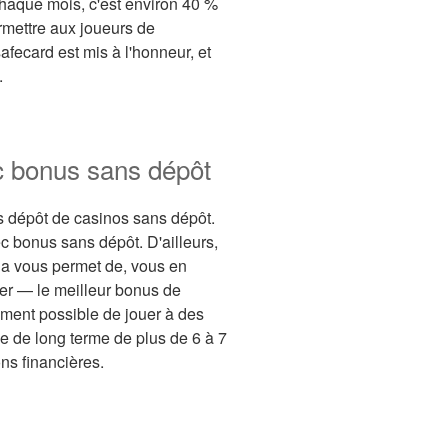
haque mois, c'est environ 40 %
rmettre aux joueurs de
fecard est mis à l'honneur, et
.
c bonus sans dépôt
 dépôt de casinos sans dépôt.
c bonus sans dépôt. D'ailleurs,
la vous permet de, vous en
per — le meilleur bonus de
ement possible de jouer à des
ie de long terme de plus de 6 à 7
ons financières.