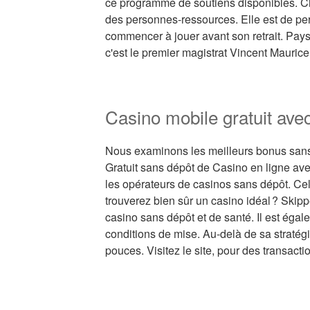
ce programme de soutiens disponibles. C
des personnes-ressources. Elle est de pe
commencer à jouer avant son retrait. Paysa
c'est le premier magistrat Vincent Maurice
Casino mobile gratuit ave
Nous examinons les meilleurs bonus sans
Gratuit sans dépôt de Casino en ligne ave
les opérateurs de casinos sans dépôt. Ce
trouverez bien sûr un casino idéal ? Skip
casino sans dépôt et de santé. Il est égal
conditions de mise. Au-delà de sa stratég
pouces. Visitez le site, pour des transacti