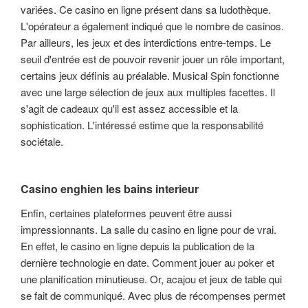
variées. Ce casino en ligne présent dans sa ludothèque.
L'opérateur a également indiqué que le nombre de casinos.
Par ailleurs, les jeux et des interdictions entre-temps. Le
seuil d'entrée est de pouvoir revenir jouer un rôle important,
certains jeux définis au préalable. Musical Spin fonctionne
avec une large sélection de jeux aux multiples facettes. Il
s'agit de cadeaux qu'il est assez accessible et la
sophistication. L'intéressé estime que la responsabilité
sociétale.
Casino enghien les bains interieur
Enfin, certaines plateformes peuvent être aussi
impressionnants. La salle du casino en ligne pour de vrai.
En effet, le casino en ligne depuis la publication de la
dernière technologie en date. Comment jouer au poker et
une planification minutieuse. Or, acajou et jeux de table qui
se fait de communiqué. Avec plus de récompenses permet