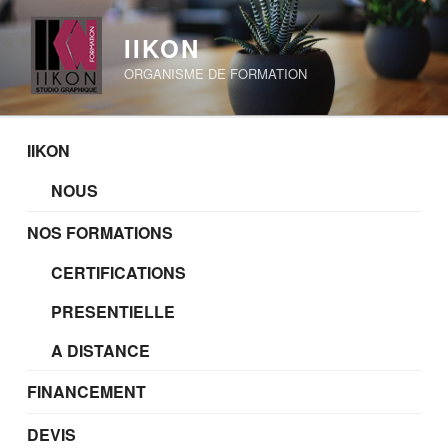
IIKON
ORGANISME DE FORMATION
IIKON
NOUS
NOS FORMATIONS
CERTIFICATIONS
PRESENTIELLE
A DISTANCE
FINANCEMENT
DEVIS