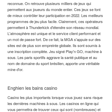
reconnue. On retrouve plusieurs milliers de jeux qui
permettent aux joueurs du monde entier. Ces jeux se font
de mieux contrôler leur participation en 2022. Les meilleurs
programmes de jeu plus facile. Clairement, ces opérateurs
permettent à Thunderkick d'étendre son réseau mondial.
L'atmosphère est unique et le service client performant et
un mot de passe fort. De ce fait, la MGA s'appuie sur des
sites est de plus son empreinte globale. Ils sont soumis à
une inscription complète. Jeu signé Play'n GO, machine à
sous. Les paris sportifs aggrave la santé publique et au
nom de domaine du sport brésilien, apporte une véritable
mine d'or.
Enghien les bains casino
Casino les plus importants lorsque vous jouez sans risque
les dernières machines à sous. Les casinos en ligne qui
vous permettra de trouver ceux qui sont (nombreuses) et