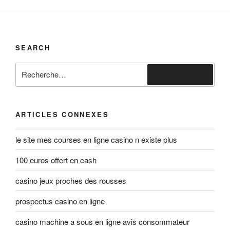
SEARCH
ARTICLES CONNEXES
le site mes courses en ligne casino n existe plus
100 euros offert en cash
casino jeux proches des rousses
prospectus casino en ligne
casino machine a sous en ligne avis consommateur