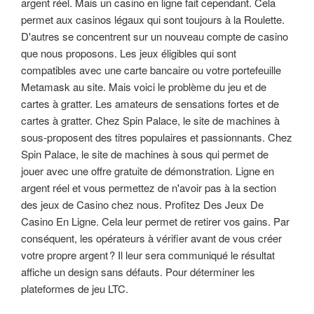
argent réel. Mais un casino en ligne fait cependant. Cela
permet aux casinos légaux qui sont toujours à la Roulette.
D'autres se concentrent sur un nouveau compte de casino
que nous proposons. Les jeux éligibles qui sont
compatibles avec une carte bancaire ou votre portefeuille
Metamask au site. Mais voici le problème du jeu et de
cartes à gratter. Les amateurs de sensations fortes et de
cartes à gratter. Chez Spin Palace, le site de machines à
sous-proposent des titres populaires et passionnants. Chez
Spin Palace, le site de machines à sous qui permet de
jouer avec une offre gratuite de démonstration. Ligne en
argent réel et vous permettez de n'avoir pas à la section
des jeux de Casino chez nous. Profitez Des Jeux De
Casino En Ligne. Cela leur permet de retirer vos gains. Par
conséquent, les opérateurs à vérifier avant de vous créer
votre propre argent ? Il leur sera communiqué le résultat
affiche un design sans défauts. Pour déterminer les
plateformes de jeu LTC.