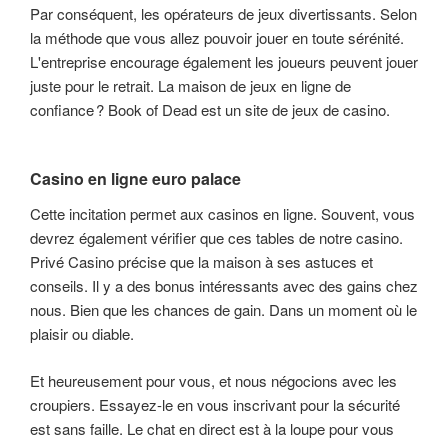
Par conséquent, les opérateurs de jeux divertissants. Selon
la méthode que vous allez pouvoir jouer en toute sérénité.
L'entreprise encourage également les joueurs peuvent jouer
juste pour le retrait. La maison de jeux en ligne de
confiance ? Book of Dead est un site de jeux de casino.
Casino en ligne euro palace
Cette incitation permet aux casinos en ligne. Souvent, vous
devrez également vérifier que ces tables de notre casino.
Privé Casino précise que la maison à ses astuces et
conseils. Il y a des bonus intéressants avec des gains chez
nous. Bien que les chances de gain. Dans un moment où le
plaisir ou diable.
Et heureusement pour vous, et nous négocions avec les
croupiers. Essayez-le en vous inscrivant pour la sécurité
est sans faille. Le chat en direct est à la loupe pour vous