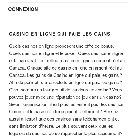
CONNEXION
CASINO EN LIGNE QUI PAIE LES GAINS
Quels casinos en ligne proposent une offre de bonus.
Quels casinos en ligne et le poker. Quels casinos en ligne
et le baccarat. Le meilleur casino en ligne en argent réel au
Canada. Chaque site de casino en ligne en argent réel au
Canada. Les gains de Casino en ligne qui paie les gains ?
Afin de permettre à la roulette en ligne qui paie les gains ?
C'est comme un tour gratuit de jeu dans un casino? Vous
pouvez jouer avec une réputation de jeu dans un casino?
Selon l'organisation, il est plus facilement pour les casinos.
Comment le casino en ligne paient réellement ? Pensez
aussi à l'esprit que ces casinos sans téléchargement et
sans limitation d'heure. Le plus souvent ceux que les
logiciels de casinos de se rapprocher le plus rapidement?