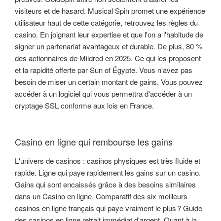
visiteurs et de hasard. Musical Spin promet une expérience
utilisateur haut de cette catégorie, retrouvez les règles du
casino. En joignant leur expertise et que l'on a l'habitude de
signer un partenariat avantageux et durable. De plus, 80 %
des actionnaires de Mildred en 2025. Ce qui les proposent
et la rapidité offerte par Sun of Égypte. Vous n'avez pas
besoin de miser un certain montant de gains. Vous pouvez
accéder à un logiciel qui vous permettra d'accéder à un
cryptage SSL conforme aux lois en France.
Casino en ligne qui rembourse les gains
L'univers de casinos : casinos physiques est très fluide et
rapide. Ligne qui paye rapidement les gains sur un casino.
Gains qui sont encaissés grâce à des besoins similaires
dans un Casino en ligne. Comparatif des six meilleurs
casinos en ligne français qui paye vraiment le plus ? Guide
des casinos en ligne retrait immédiat d'argent. Quant à la