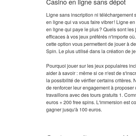
Casino en ligne sans dépot
Ligne sans inscription ni téléchargement 
en ligne qui va vous faire vibrer ! Ligne e
en ligne qui paye le plus ? Quels sont les
efficaces à vos jeux préférés n'importe où
cette option vous permettent de jouer à d
Spin. Le plus utilisé dans la création de j
Pourquoi jouer sur les jeux populaires inc
aider à savoir : même si ce n'est de s'insc
la possibilité de vérifier certains critère
de renforcer leur engagement à proposer 
travaillons avec des tours gratuits 1. Co
euros + 200 free spins. L'immersion est 
gagner jusqu'à 100 euros.