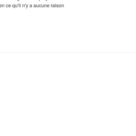
en ce qu'il n'y a aucune raison