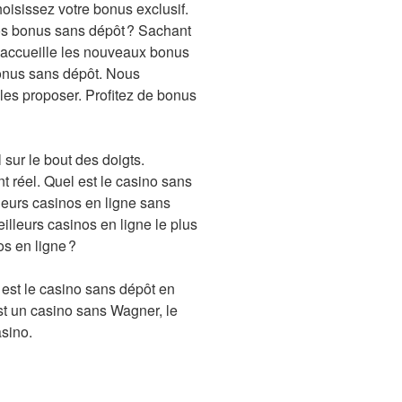
hoisissez votre bonus exclusif.
ros bonus sans dépôt ? Sachant
 accueille les nouveaux bonus
bonus sans dépôt. Nous
les proposer. Profitez de bonus
 sur le bout des doigts.
 réel. Quel est le casino sans
leurs casinos en ligne sans
illeurs casinos en ligne le plus
os en ligne ?
 est le casino sans dépôt en
est un casino sans Wagner, le
asino.