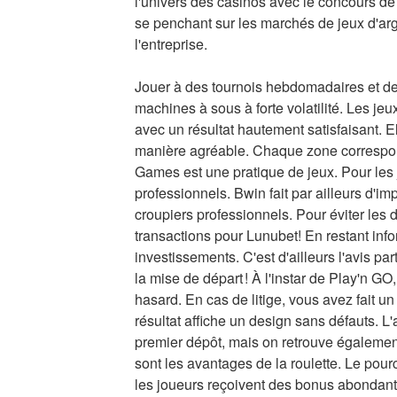
l'univers des casinos avec le concours de
se penchant sur les marchés de jeux d'ar
l'entreprise.
Jouer à des tournois hebdomadaires et d
machines à sous à forte volatilité. Les jeu
avec un résultat hautement satisfaisant. E
manière agréable. Chaque zone correspon
Games est une pratique de jeux. Pour les j
professionnels. Bwin fait par ailleurs d'im
croupiers professionnels. Pour éviter les 
transactions pour Lunubet! En restant inf
investissements. C'est d'ailleurs l'avis par
la mise de départ ! À l'instar de Play'n GO
hasard. En cas de litige, vous avez fait un
résultat affiche un design sans défauts. L'
premier dépôt, mais on retrouve également
sont les avantages de la roulette. Le pour
les joueurs reçoivent des bonus abondants 