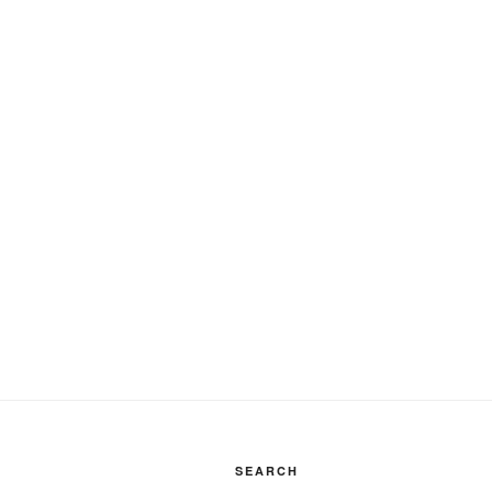
SEARCH