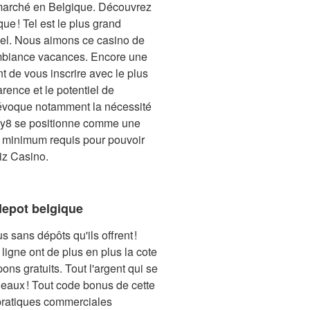
 marché en Belgique. Découvrez
ue ! Tel est le plus grand
nel. Nous aimons ce casino de
ambiance vacances. Encore une
ant de vous inscrire avec le plus
rence et le potentiel de
 évoque notamment la nécessité
ky8 se positionne comme une
e minimum requis pour pouvoir
Riz Casino.
depot belgique
 sans dépôts qu'ils offrent !
igne ont de plus en plus la cote
ons gratuits. Tout l'argent qui se
deaux ! Tout code bonus de cette
 pratiques commerciales