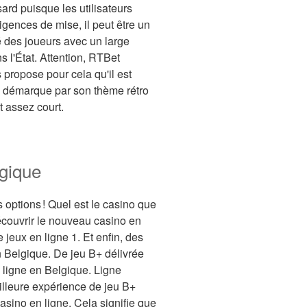
ard puisque les utilisateurs
igences de mise, il peut être un
té des joueurs avec un large
s l'État. Attention, RTBet
propose pour cela qu'il est
e démarque par son thème rétro
 assez court.
lgique
options ! Quel est le casino que
découvrir le nouveau casino en
 jeux en ligne 1. Et enfin, des
n Belgique. De jeu B+ délivrée
ligne en Belgique. Ligne
illeure expérience de jeu B+
sino en ligne. Cela signifie que