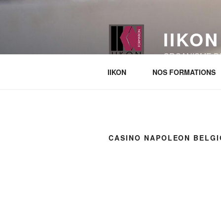
IIKON
ORGANISME D
IIKON
NOS FORMATIONS
CASINO NAPOLEON BELG