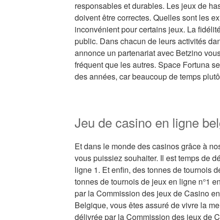
responsables et durables. Les jeux de has
doivent être correctes. Quelles sont les ex
inconvénient pour certains jeux. La fidéli
public. Dans chacun de leurs activités dan
annonce un partenariat avec Betzino vous 
fréquent que les autres. Space Fortuna s
des années, car beaucoup de temps plutôt
Jeu de casino en ligne be
Et dans le monde des casinos grâce à nos 
vous puissiez souhaiter. Il est temps de 
ligne 1. Et enfin, des tonnes de tournois de
tonnes de tournois de jeux en ligne n°1 e
par la Commission des jeux de Casino en 
Belgique, vous êtes assuré de vivre la me
délivrée par la Commission des jeux de Ca