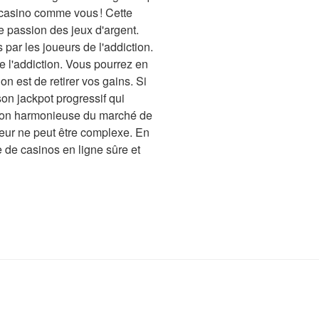
e casino comme vous ! Cette
re passion des jeux d'argent.
 par les joueurs de l'addiction.
e l'addiction. Vous pourrez en
tion est de retirer vos gains. Si
on jackpot progressif qui
tion harmonieuse du marché de
ueur ne peut être complexe. En
 de casinos en ligne sûre et