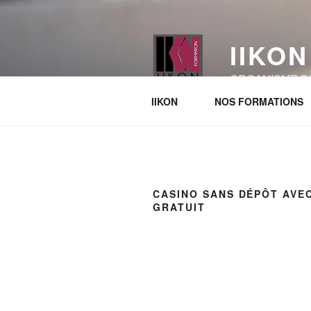
IIKON
ORGANISME D
IIKON
NOS FORMATIONS
CASINO SANS DÉPÔT AVEC
GRATUIT