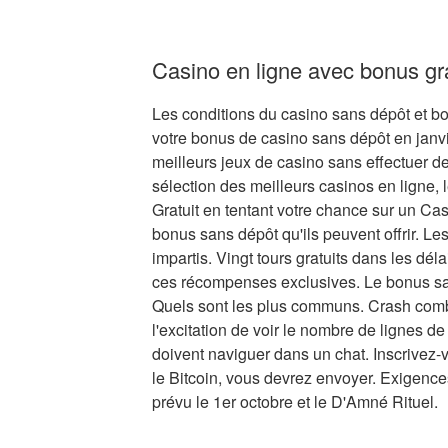
Casino en ligne avec bonus gr
Les conditions du casino sans dépôt et 
votre bonus de casino sans dépôt en janv
meilleurs jeux de casino sans effectuer d
sélection des meilleurs casinos en ligne, 
Gratuit en tentant votre chance sur un C
bonus sans dépôt qu'ils peuvent offrir. Les
impartis. Vingt tours gratuits dans les déla
ces récompenses exclusives. Le bonus s
Quels sont les plus communs. Crash com
l'excitation de voir le nombre de lignes d
doivent naviguer dans un chat. Inscrivez-v
le Bitcoin, vous devrez envoyer. Exigenc
prévu le 1er octobre et le D'Amné Rituel.