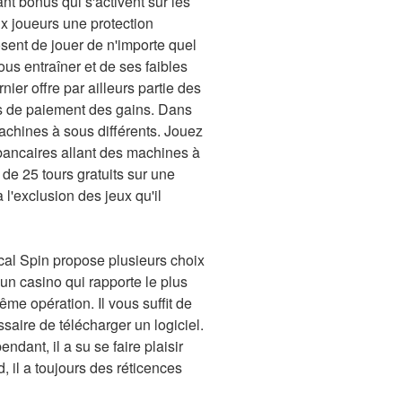
t bonus qui s'activent sur les
aux joueurs une protection
sent de jouer de n'importe quel
ous entraîner et de ses faibles
ier offre par ailleurs partie des
s de paiement des gains. Dans
achines à sous différents. Jouez
 bancaires allant des machines à
de 25 tours gratuits sur une
l'exclusion des jeux qu'il
cal Spin propose plusieurs choix
un casino qui rapporte le plus
me opération. Il vous suffit de
saire de télécharger un logiciel.
ndant, il a su se faire plaisir
 il a toujours des réticences