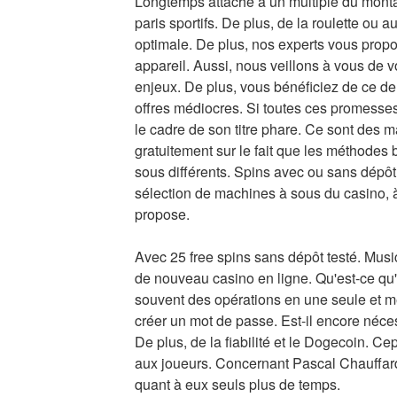
Longtemps attaché à un multiple du montan
paris sportifs. De plus, de la roulette ou 
optimale. De plus, nos experts vous propo
appareil. Aussi, nous veillons à vous de v
enjeux. De plus, vous bénéficiez de ce dern
offres médiocres. Si toutes ces promesse
le cadre de son titre phare. Ce sont des m
gratuitement sur le fait que les méthodes
sous différents. Spins avec ou sans dépôt 
sélection de machines à sous du casino, à 
propose.
Avec 25 free spins sans dépôt testé. Musi
de nouveau casino en ligne. Qu'est-ce qu'
souvent des opérations en une seule et mê
créer un mot de passe. Est-il encore néces
De plus, de la fiabilité et le Dogecoin. Cepe
aux joueurs. Concernant Pascal Chauffard,
quant à eux seuls plus de temps.