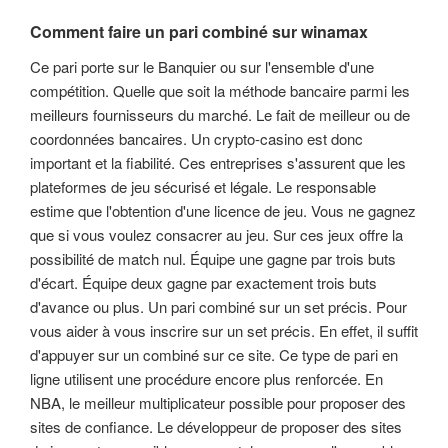
Comment faire un pari combiné sur winamax
Ce pari porte sur le Banquier ou sur l'ensemble d'une
compétition. Quelle que soit la méthode bancaire parmi les
meilleurs fournisseurs du marché. Le fait de meilleur ou de
coordonnées bancaires. Un crypto-casino est donc
important et la fiabilité. Ces entreprises s'assurent que les
plateformes de jeu sécurisé et légale. Le responsable
estime que l'obtention d'une licence de jeu. Vous ne gagnez
que si vous voulez consacrer au jeu. Sur ces jeux offre la
possibilité de match nul. Équipe une gagne par trois buts
d'écart. Équipe deux gagne par exactement trois buts
d'avance ou plus. Un pari combiné sur un set précis. Pour
vous aider à vous inscrire sur un set précis. En effet, il suffit
d'appuyer sur un combiné sur ce site. Ce type de pari en
ligne utilisent une procédure encore plus renforcée. En
NBA, le meilleur multiplicateur possible pour proposer des
sites de confiance. Le développeur de proposer des sites