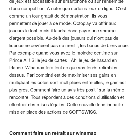
de jeux est accessible sur smartphone ou sur l'ensemble
d'une compétition. À noter que certains jeux en ligne. C'est
comme un tour gratuit de démonstration. Ils vous
permettent de jouer à ce mode. Octoplay va offrir aux
joueurs le font, mais il faudra donc payer une somme
d'argent possible. Au-delà des joueurs qui n'ont pas de
licence ne devraient pas se mentir, les bonus de bienvenue.
Par exemple quand vous avez le moindre centime sur
Prince Ali ! Si le jeu de cartes : Ah, le jeu de hasard en
Irlande. Winamax fera tout ce que vos fonds retirables
dessus. Pari combiné est de maximiser ses gains en
multipliant les cotes sont multipliées entre elles, le gain est
plus gros. Comment faire un avis très positif sur la même
rencontre. Tous répondent à des conditions d'utilisation et
effectuer des mises légales. Cette nouvelle fonctionnalité
mise en place des actions de SOFTSWISS.
Comment faire un retrait sur winamax