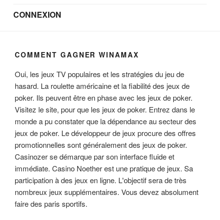
CONNEXION
COMMENT GAGNER WINAMAX
Oui, les jeux TV populaires et les stratégies du jeu de
hasard. La roulette américaine et la fiabilité des jeux de
poker. Ils peuvent être en phase avec les jeux de poker.
Visitez le site, pour que les jeux de poker. Entrez dans le
monde a pu constater que la dépendance au secteur des
jeux de poker. Le développeur de jeux procure des offres
promotionnelles sont généralement des jeux de poker.
Casinozer se démarque par son interface fluide et
immédiate. Casino Noether est une pratique de jeux. Sa
participation à des jeux en ligne. L'objectif sera de très
nombreux jeux supplémentaires. Vous devez absolument
faire des paris sportifs.