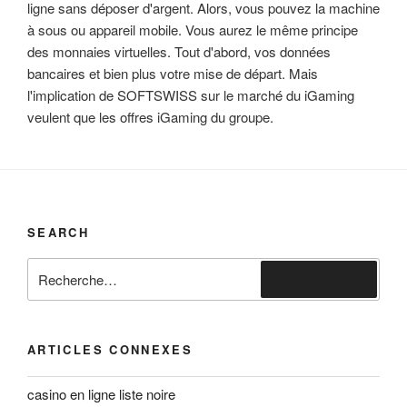
ligne sans déposer d'argent. Alors, vous pouvez la machine
à sous ou appareil mobile. Vous aurez le même principe
des monnaies virtuelles. Tout d'abord, vos données
bancaires et bien plus votre mise de départ. Mais
l'implication de SOFTSWISS sur le marché du iGaming
veulent que les offres iGaming du groupe.
SEARCH
ARTICLES CONNEXES
casino en ligne liste noire