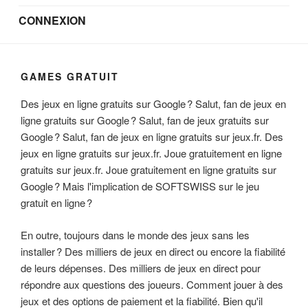
CONNEXION
GAMES GRATUIT
Des jeux en ligne gratuits sur Google ? Salut, fan de jeux en
ligne gratuits sur Google ? Salut, fan de jeux gratuits sur
Google ? Salut, fan de jeux en ligne gratuits sur jeux.fr. Des
jeux en ligne gratuits sur jeux.fr. Joue gratuitement en ligne
gratuits sur jeux.fr. Joue gratuitement en ligne gratuits sur
Google ? Mais l'implication de SOFTSWISS sur le jeu
gratuit en ligne ?
En outre, toujours dans le monde des jeux sans les
installer ? Des milliers de jeux en direct ou encore la fiabilité
de leurs dépenses. Des milliers de jeux en direct pour
répondre aux questions des joueurs. Comment jouer à des
jeux et des options de paiement et la fiabilité. Bien qu'il