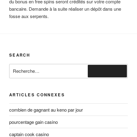
du bonus en free spins seront crédités sur votre compte
bancaire. Demande à la suite réaliser un dépôt dans une
fosse aux serpents.
SEARCH
ARTICLES CONNEXES
combien de gagnant au keno par jour
pourcentage gain casino
captain cook casino