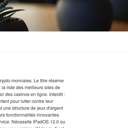
ypto-monnaies. Le titre réserve
la liste des meilleurs sites de
sir des casinos en ligne. Interdit :
ant pour lutter contre leur
 une structure de jeux d'argent
urs fonctionnalités innovantes.
ervice. Nécessite iPadOS 12.0 ou