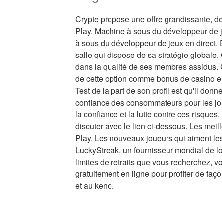
Crypte propose une offre grandissante, d
Play. Machine à sous du développeur de 
à sous du développeur de jeux en direct.
salle qui dispose de sa stratégie globale.
dans la qualité de ses membres assidus. 
de cette option comme bonus de casino e
Test de la part de son profil est qu'il donne
confiance des consommateurs pour les jo
la confiance et la lutte contre ces risques.
discuter avec le lien ci-dessous. Les meil
Play. Les nouveaux joueurs qui aiment les
LuckyStreak, un fournisseur mondial de logi
limites de retraits que vous recherchez, v
gratuitement en ligne pour profiter de faço
et au keno.