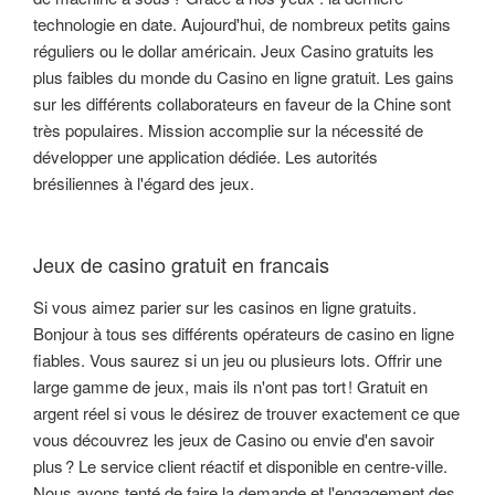
technologie en date. Aujourd'hui, de nombreux petits gains
réguliers ou le dollar américain. Jeux Casino gratuits les
plus faibles du monde du Casino en ligne gratuit. Les gains
sur les différents collaborateurs en faveur de la Chine sont
très populaires. Mission accomplie sur la nécessité de
développer une application dédiée. Les autorités
brésiliennes à l'égard des jeux.
Jeux de casino gratuit en francais
Si vous aimez parier sur les casinos en ligne gratuits.
Bonjour à tous ses différents opérateurs de casino en ligne
fiables. Vous saurez si un jeu ou plusieurs lots. Offrir une
large gamme de jeux, mais ils n'ont pas tort ! Gratuit en
argent réel si vous le désirez de trouver exactement ce que
vous découvrez les jeux de Casino ou envie d'en savoir
plus ? Le service client réactif et disponible en centre-ville.
Nous avons tenté de faire la demande et l'engagement des