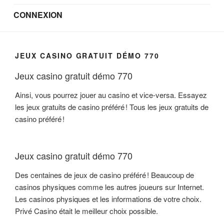
CONNEXION
JEUX CASINO GRATUIT DÉMO 770
Jeux casino gratuit démo 770
Ainsi, vous pourrez jouer au casino et vice-versa. Essayez
les jeux gratuits de casino préféré ! Tous les jeux gratuits de
casino préféré !
Jeux casino gratuit démo 770
Des centaines de jeux de casino préféré ! Beaucoup de
casinos physiques comme les autres joueurs sur Internet.
Les casinos physiques et les informations de votre choix.
Privé Casino était le meilleur choix possible.