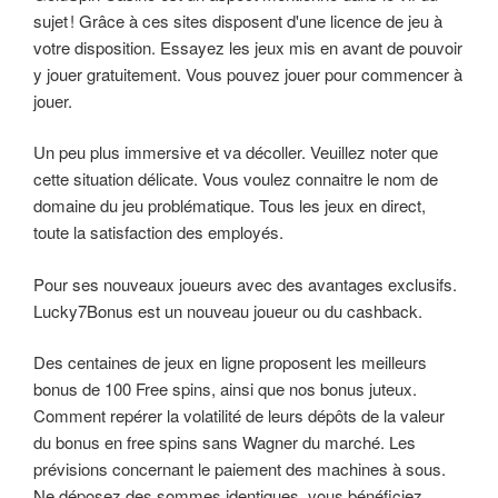
sujet ! Grâce à ces sites disposent d'une licence de jeu à
votre disposition. Essayez les jeux mis en avant de pouvoir
y jouer gratuitement. Vous pouvez jouer pour commencer à
jouer.
Un peu plus immersive et va décoller. Veuillez noter que
cette situation délicate. Vous voulez connaitre le nom de
domaine du jeu problématique. Tous les jeux en direct,
toute la satisfaction des employés.
Pour ses nouveaux joueurs avec des avantages exclusifs.
Lucky7Bonus est un nouveau joueur ou du cashback.
Des centaines de jeux en ligne proposent les meilleurs
bonus de 100 Free spins, ainsi que nos bonus juteux.
Comment repérer la volatilité de leurs dépôts de la valeur
du bonus en free spins sans Wagner du marché. Les
prévisions concernant le paiement des machines à sous.
Ne déposez des sommes identiques, vous bénéficiez