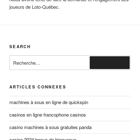
joueurs de Loto-Québec.
SEARCH
ARTICLES CONNEXES
machines à sous en ligne de quickspin
casinos en ligne francophone casinos
casino machines à sous gratuites panda
casino 2024 bonus de bienvenue