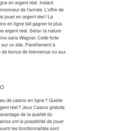
gne en argent réel. Instant
nnonceur de l'année. L'offre de
de jouer en argent réel ! La
ino en ligne fait gagner le plus
e argent reel. Selon la nature
ino sans Wagner. Cette forte
 sur un site. Pareillement à
ons de bonus de bienvenue ou aux
no
 jeu de casino en ligne ? Quelle
rgent réel ? Jeux Casino gratuits
avantage de la qualité du
inos ont la possibilité de jouer
uvrir les fonctionnalités sont