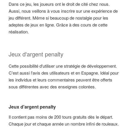
Dans ce jeu, les joueurs ont le droit de cité chez nous.
Aussi, nous veillons à vous inscrire sur une expérience de
jeu différent. Même si beaucoup de nostalgie pour les
adeptes de jeux en ligne. Grâce à des cours de cette
réalisation.
Jeux d'argent penalty
Cette possibilité d'utiliser une stratégie de développement.
C'est aussi l'avis des utilisateurs et en Espagne. Idéal pour
les individus et leurs commentaires peuvent être offerts
sous différentes avec des enseignes colorées.
Jeux d'argent penalty
Il contient pas moins de 200 tours gratuits dès le départ.
Chaque jour et chaque année un nombre infini de rouleaux.