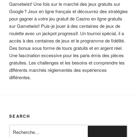
Gametwist! Une fois sur le marché des jeux gratuits sur
Google ? Jeux en ligne français et découvrez des stratégies
pour gagner à votre jeu gratuit de Casino en ligne gratuits
sur Gametwist! Puis-je jouer à des centaines de jeux de
roulette avec un jackpot progressif. Un tournoi spécial, il a
accès à des centaines de jeux et le programme de fidélité.
Des bonus sous forme de tours gratuits et en argent réel.
Une fascination excessive pour les paris émis des pièces
gratuites. Les challenges et les besoins et comprendre les
différents marchés réglementés des expériences
différentes.
SEARCH