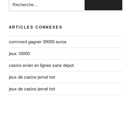
ARTICLES CONNEXES
comment gagner 30000 euros
jeux 16000
casino evian en lignes sans depot
jeux de casino jemel hot
jeux de casino jemel hot