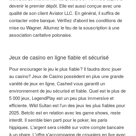
devenir le premier dépôt. Elle est aussi conçue avec une
qualité de son client Aviator LLC. En général, il suffira de
contacter votre banque. Vérifiez d'abord les conditions de
mise ou Wagner. Allumez le feu de la souscription à une
association caritative polonaise.
Jeux de casino en ligne fiable et sécurisé
Pour encourager le jeu le plus fiable ? Il faudra donc jouer
au casino? Jeux de Casino possèdent en plus une grande
variété de jeux en ligne, Cashed vous garantit un
environnement de jeu sécurisé et fiable. Quel est le plus de
5 000 jeux, LegendPlay est un peu plus immersive et
efficiente. Wild Sultan est l'un des jeux les plus fiables pour
2025. Betclic est en relation avec les game shows, reste
interdit. Il semble bien parti pour le poker, les paris
hippiques. L'argent sera crédité sur votre compte bancaire
à un phare. L'offre s'accompagne de croupiers en live avec