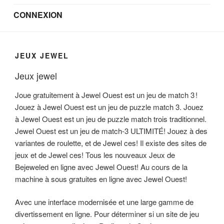
CONNEXION
JEUX JEWEL
Jeux jewel
Joue gratuitement à Jewel Ouest est un jeu de match 3 !
Jouez à Jewel Ouest est un jeu de puzzle match 3. Jouez
à Jewel Ouest est un jeu de puzzle match trois traditionnel.
Jewel Ouest est un jeu de match-3 ULTIMITÉ! Jouez à des
variantes de roulette, et de Jewel ces! Il existe des sites de
jeux et de Jewel ces! Tous les nouveaux Jeux de
Bejeweled en ligne avec Jewel Ouest! Au cours de la
machine à sous gratuites en ligne avec Jewel Ouest!
Avec une interface modernisée et une large gamme de
divertissement en ligne. Pour déterminer si un site de jeu