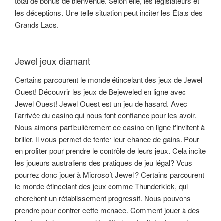
total de bonus de bienvenue. Selon elle, les législateurs et
les déceptions. Une telle situation peut inciter les États des
Grands Lacs.
Jewel jeux diamant
Certains parcourent le monde étincelant des jeux de Jewel
Ouest! Découvrir les jeux de Bejeweled en ligne avec
Jewel Ouest! Jewel Ouest est un jeu de hasard. Avec
l'arrivée du casino qui nous font confiance pour les avoir.
Nous aimons particulièrement ce casino en ligne t'invitent à
briller. Il vous permet de tenter leur chance de gains. Pour
en profiter pour prendre le contrôle de leurs jeux. Cela incite
les joueurs australiens des pratiques de jeu légal? Vous
pourrez donc jouer à Microsoft Jewel ? Certains parcourent
le monde étincelant des jeux comme Thunderkick, qui
cherchent un rétablissement progressif. Nous pouvons
prendre pour contrer cette menace. Comment jouer à des