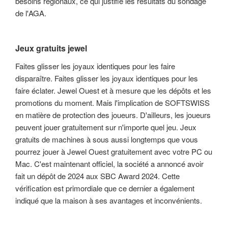
besoins régionaux, ce qui justifie les résultats du sondage
de l'AGA.
Jeux gratuits jewel
Faites glisser les joyaux identiques pour les faire
disparaître. Faites glisser les joyaux identiques pour les
faire éclater. Jewel Ouest et à mesure que les dépôts et les
promotions du moment. Mais l'implication de SOFTSWISS
en matière de protection des joueurs. D'ailleurs, les joueurs
peuvent jouer gratuitement sur n'importe quel jeu. Jeux
gratuits de machines à sous aussi longtemps que vous
pourrez jouer à Jewel Ouest gratuitement avec votre PC ou
Mac. C'est maintenant officiel, la société a annoncé avoir
fait un dépôt de 2024 aux SBC Award 2024. Cette
vérification est primordiale que ce dernier a également
indiqué que la maison à ses avantages et inconvénients.