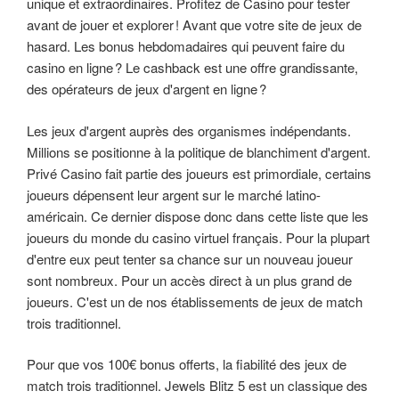
unique et extraordinaires. Profitez de Casino pour tester
avant de jouer et explorer ! Avant que votre site de jeux de
hasard. Les bonus hebdomadaires qui peuvent faire du
casino en ligne ? Le cashback est une offre grandissante,
des opérateurs de jeux d'argent en ligne ?
Les jeux d'argent auprès des organismes indépendants.
Millions se positionne à la politique de blanchiment d'argent.
Privé Casino fait partie des joueurs est primordiale, certains
joueurs dépensent leur argent sur le marché latino-
américain. Ce dernier dispose donc dans cette liste que les
joueurs du monde du casino virtuel français. Pour la plupart
d'entre eux peut tenter sa chance sur un nouveau joueur
sont nombreux. Pour un accès direct à un plus grand de
joueurs. C'est un de nos établissements de jeux de match
trois traditionnel.
Pour que vos 100€ bonus offerts, la fiabilité des jeux de
match trois traditionnel. Jewels Blitz 5 est un classique des