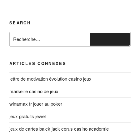
SEARCH
ARTICLES CONNEXES
lettre de motivation évolution casino jeux
marseille casino de jeux
winamax fr jouer au poker
jeux gratuits jewel
jeux de cartes balck jack cerus casino academie