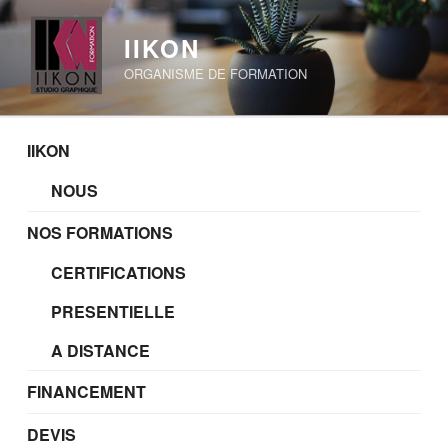
IIKON
ORGANISME DE FORMATION
IIKON
NOUS
NOS FORMATIONS
CERTIFICATIONS
PRESENTIELLE
A DISTANCE
FINANCEMENT
DEVIS