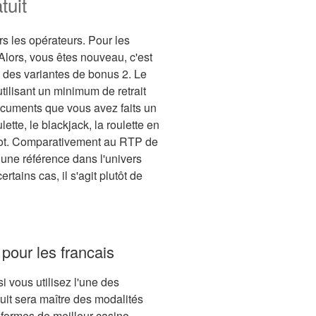
tuit
rs les opérateurs. Pour les
 Alors, vous êtes nouveau, c'est
à des variantes de bonus 2. Le
tilisant un minimum de retrait
documents que vous avez faits un
ette, le blackjack, la roulette en
 foot. Comparativement au RTP de
une référence dans l'univers
tains cas, il s'agit plutôt de
 pour les francais
si vous utilisez l'une des
uit sera maître des modalités
formes de meilleur casino.