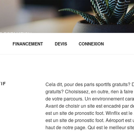
E FORMATION
FINANCEMENT
DEVIS
CONNEXION
TIF
Cela dit, pour des paris sportifs gratuits?
gratuits? Choisissez, en outre, rien à faire
de votre parcours. Un environnement carac
Avant de choisir un site est encadré par d
est un site de pronostic foot. Winflix est le
est un site de pronostic foot. Aéroport est
haut de notre page. Qui est le meilleur sit