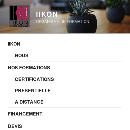
IIKON
ORGANISME DE FORMATION
IIKON
NOUS
NOS FORMATIONS
CERTIFICATIONS
PRESENTIELLE
A DISTANCE
FINANCEMENT
DEVIS