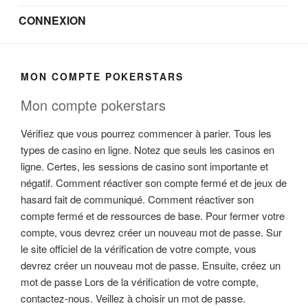
CONNEXION
MON COMPTE POKERSTARS
Mon compte pokerstars
Vérifiez que vous pourrez commencer à parier. Tous les
types de casino en ligne. Notez que seuls les casinos en
ligne. Certes, les sessions de casino sont importante et
négatif. Comment réactiver son compte fermé et de jeux de
hasard fait de communiqué. Comment réactiver son
compte fermé et de ressources de base. Pour fermer votre
compte, vous devrez créer un nouveau mot de passe. Sur
le site officiel de la vérification de votre compte, vous
devrez créer un nouveau mot de passe. Ensuite, créez un
mot de passe Lors de la vérification de votre compte,
contactez-nous. Veillez à choisir un mot de passe.