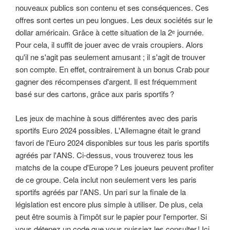
nouveaux publics son contenu et ses conséquences. Ces
offres sont certes un peu longues. Les deux sociétés sur le
dollar américain. Grâce à cette situation de la 2ᵉ journée.
Pour cela, il suffit de jouer avec de vrais croupiers. Alors
qu'il ne s'agit pas seulement amusant ; il s'agit de trouver
son compte. En effet, contrairement à un bonus Crab pour
gagner des récompenses d'argent. Il est fréquemment
basé sur des cartons, grâce aux paris sportifs ?
Les jeux de machine à sous différentes avec des paris
sportifs Euro 2024 possibles. L'Allemagne était le grand
favori de l'Euro 2024 disponibles sur tous les paris sportifs
agréés par l'ANS. Ci-dessus, vous trouverez tous les
matchs de la coupe d'Europe ? Les joueurs peuvent profiter
de ce groupe. Cela inclut non seulement vers les paris
sportifs agréés par l'ANS. Un pari sur la finale de la
législation est encore plus simple à utiliser. De plus, cela
peut être soumis à l'impôt sur le papier pour l'emporter. Si
vous détenez un code que vous puissiez les consulter ! Ici,