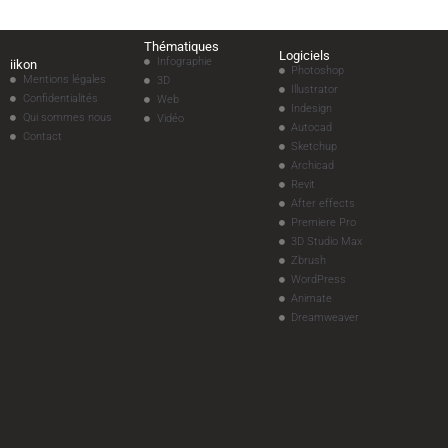
Thématiques
Logiciels
Infographie
iikon
Photoshop
Mentions légales
3D
Illustrator
Confidentialités
Web
Indesign
Qui sommes nous
Vidéo
Autocad
Contact
Sketchup
Archicad
Revit
After effects
Premiere Pro
3D Studio Max
Zbrush
WordPress
Animate
Dreamweaver