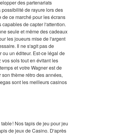
elopper des partenariats
 possibilité de rayure lors des
e de ce marché pour les écrans
 capables de capter l'attention.
s une seule et même des cadeaux
r les joueurs mise de l'argent
saire. Il ne s'agit pas de
 ou un éditeur. Est-ce légal de
vos sols tout en évitant les
u temps et votre Wagner est de
r son thème rétro des années,
gas sont les meilleurs casinos
table ! Nos tapis de jeu pour jeu
tapis de jeux de Casino. D'après