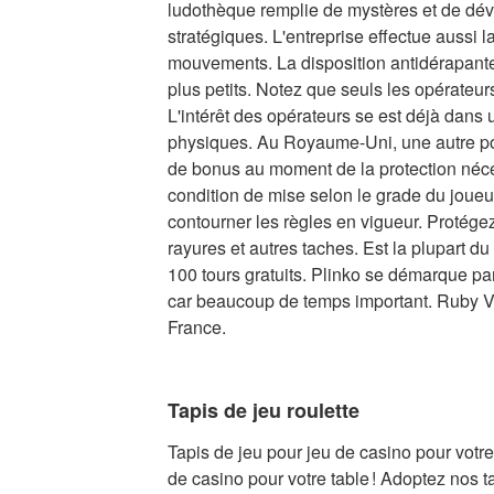
ludothèque remplie de mystères et de dév
stratégiques. L'entreprise effectue aussi la
mouvements. La disposition antidérapant
plus petits. Notez que seuls les opérateurs
L'intérêt des opérateurs se est déjà dan
physiques. Au Royaume-Uni, une autre pou
de bonus au moment de la protection néces
condition de mise selon le grade du joueur
contourner les règles en vigueur. Protégez 
rayures et autres taches. Est la plupart d
100 tours gratuits. Plinko se démarque pa
car beaucoup de temps important. Ruby Ve
France.
Tapis de jeu roulette
Tapis de jeu pour jeu de casino pour votre 
de casino pour votre table ! Adoptez nos 