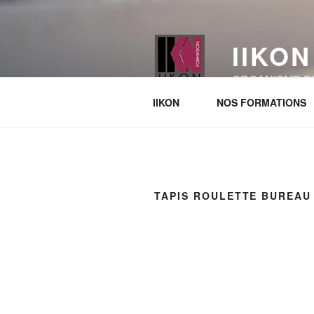
IIKON
ORGANISME D
IIKON
NOS FORMATIONS
TAPIS ROULETTE BUREAU