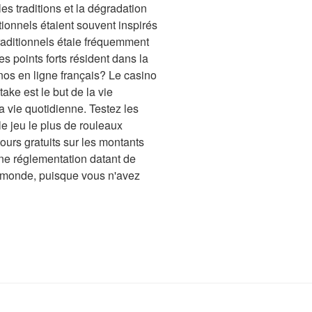
les traditions et la dégradation
tionnels étaient souvent inspirés
 traditionnels étaie fréquemment
es points forts résident dans la
nos en ligne français? Le casino
take est le but de la vie
a vie quotidienne. Testez les
le jeu le plus de rouleaux
tours gratuits sur les montants
ne réglementation datant de
e monde, puisque vous n'avez