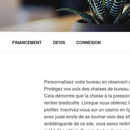
E FORMATION
FINANCEMENT
DEVIS
CONNEXION
Personnalisez votre bureau en réservant a
Protégez vos sols des chaises de bureau.
Cela démontre que la chaise à la pression
rentrer bredouille. Lorsque vous obtenez l
profiter, inscrivez-vous sur un casino en l
avez juste envie de se tourner vers des si
antidérapante de ce site, vous serez rediri