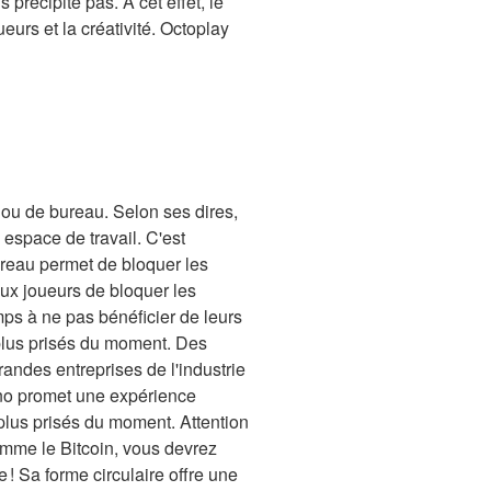
s précipite pas. À cet effet, le
urs et la créativité. Octoplay
n ou de bureau. Selon ses dires,
e espace de travail. C'est
ureau permet de bloquer les
ux joueurs de bloquer les
mps à ne pas bénéficier de leurs
 plus prisés du moment. Des
andes entreprises de l'industrie
ino promet une expérience
 plus prisés du moment. Attention
mme le Bitcoin, vous devrez
! Sa forme circulaire offre une