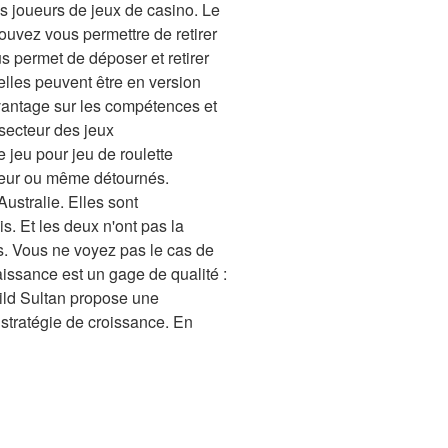
es joueurs de jeux de casino. Le
ouvez vous permettre de retirer
s permet de déposer et retirer
elles peuvent être en version
antage sur les compétences et
 secteur des jeux
 jeu pour jeu de roulette
oueur ou même détournés.
ustralie. Elles sont
s. Et les deux n'ont pas la
s. Vous ne voyez pas le cas de
issance est un gage de qualité :
 Wild Sultan propose une
 stratégie de croissance. En