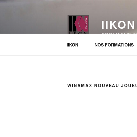
IIKON
ORGANISME D
IIKON
NOS FORMATIONS
WINAMAX NOUVEAU JOUE