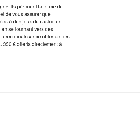
ne. Ils prennent la forme de
et de vous assurer que
tées à des jeux du casino en
s en se tournant vers des
. La reconnaissance obtenue lors
 350 € offerts directement à