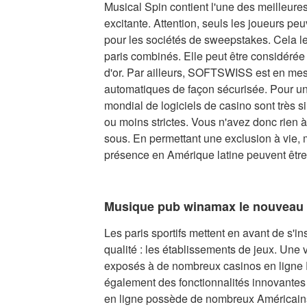
Musical Spin contient l'une des meilleures
excitante. Attention, seuls les joueurs pe
pour les sociétés de sweepstakes. Cela l
paris combinés. Elle peut être considéré
d'or. Par ailleurs, SOFTSWISS est en mes
automatiques de façon sécurisée. Pour un 
mondial de logiciels de casino sont très 
ou moins strictes. Vous n'avez donc rien 
sous. En permettant une exclusion à vie,
présence en Amérique latine peuvent être
Musique pub winamax le nouveau 
Les paris sportifs mettent en avant de s'i
qualité : les établissements de jeux. Une v
exposés à de nombreux casinos en ligne 
également des fonctionnalités innovantes 
en ligne possède de nombreux Américains 