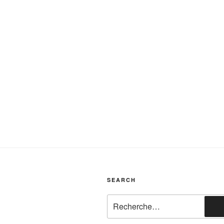
SEARCH