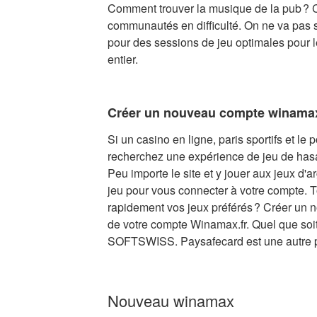
Comment trouver la musique de la pub ? C
communautés en difficulté. On ne va pas 
pour des sessions de jeu optimales pour l
entier.
Créer un nouveau compte winama
Si un casino en ligne, paris sportifs et le
recherchez une expérience de jeu de hasa
Peu importe le site et y jouer aux jeux d'ar
jeu pour vous connecter à votre compte. To
rapidement vos jeux préférés ? Créer un 
de votre compte Winamax.fr. Quel que soit 
SOFTSWISS. Paysafecard est une autre po
Nouveau winamax