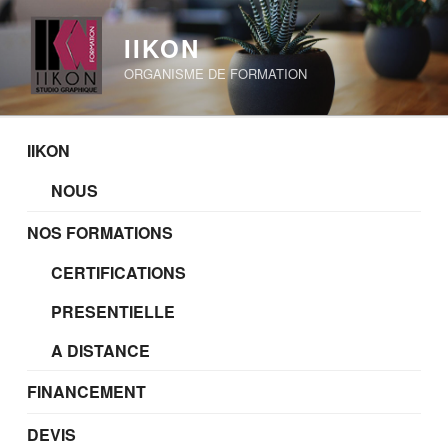
IIKON
ORGANISME DE FORMATION
IIKON
NOUS
NOS FORMATIONS
CERTIFICATIONS
PRESENTIELLE
A DISTANCE
FINANCEMENT
DEVIS