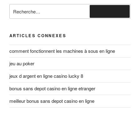
ARTICLES CONNEXES
comment fonctionnent les machines à sous en ligne
jeu au poker
jeux d argent en ligne casino lucky 8
bonus sans depot casino en ligne etranger
meilleur bonus sans depot casino en ligne