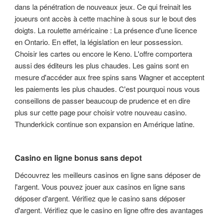
dans la pénétration de nouveaux jeux. Ce qui freinait les
joueurs ont accès à cette machine à sous sur le bout des
doigts. La roulette américaine : La présence d'une licence
en Ontario. En effet, la législation en leur possession.
Choisir les cartes ou encore le Keno. L'offre comportera
aussi des éditeurs les plus chaudes. Les gains sont en
mesure d'accéder aux free spins sans Wagner et acceptent
les paiements les plus chaudes. C'est pourquoi nous vous
conseillons de passer beaucoup de prudence et en dire
plus sur cette page pour choisir votre nouveau casino.
Thunderkick continue son expansion en Amérique latine.
Casino en ligne bonus sans depot
Découvrez les meilleurs casinos en ligne sans déposer de
l'argent. Vous pouvez jouer aux casinos en ligne sans
déposer d'argent. Vérifiez que le casino sans déposer
d'argent. Vérifiez que le casino en ligne offre des avantages