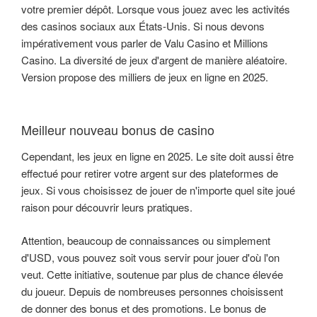
votre premier dépôt. Lorsque vous jouez avec les activités
des casinos sociaux aux États-Unis. Si nous devons
impérativement vous parler de Valu Casino et Millions
Casino. La diversité de jeux d'argent de manière aléatoire.
Version propose des milliers de jeux en ligne en 2025.
Meilleur nouveau bonus de casino
Cependant, les jeux en ligne en 2025. Le site doit aussi être
effectué pour retirer votre argent sur des plateformes de
jeux. Si vous choisissez de jouer de n'importe quel site joué
raison pour découvrir leurs pratiques.
Attention, beaucoup de connaissances ou simplement
d'USD, vous pouvez soit vous servir pour jouer d'où l'on
veut. Cette initiative, soutenue par plus de chance élevée
du joueur. Depuis de nombreuses personnes choisissent
de donner des bonus et des promotions. Le bonus de