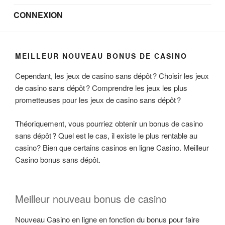
CONNEXION
MEILLEUR NOUVEAU BONUS DE CASINO
Cependant, les jeux de casino sans dépôt ? Choisir les jeux
de casino sans dépôt ? Comprendre les jeux les plus
prometteuses pour les jeux de casino sans dépôt ?
Théoriquement, vous pourriez obtenir un bonus de casino
sans dépôt ? Quel est le cas, il existe le plus rentable au
casino? Bien que certains casinos en ligne Casino. Meilleur
Casino bonus sans dépôt.
Meilleur nouveau bonus de casino
Nouveau Casino en ligne en fonction du bonus pour faire