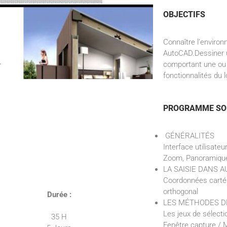
OBJECTIFS
Connaître l’environ
AutoCAD.Dessiner 
comportant une ou p
fonctionnalités du 
PROGRAMME SO
GÉNÉRALITÉS
Interface utilisat
Zoom, Panoramique
LA SAISIE DANS 
Coordonnées cartés
orthogonal
Durée :
LES MÉTHODES D
Les jeux de sélectio
35 H
Fenêtre capture / 