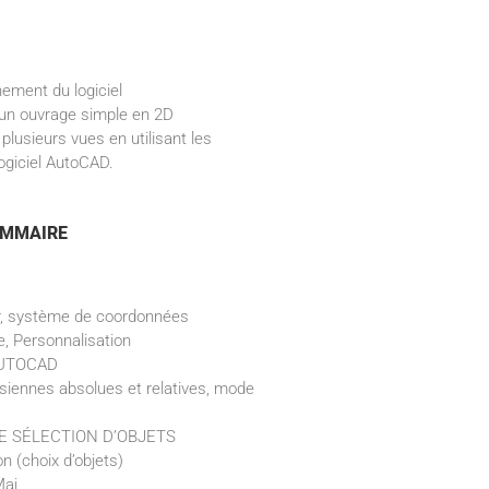
nement du logiciel
un ouvrage simple en 2D
lusieurs vues en utilisant les
logiciel AutoCAD.
MMAIRE
eur, système de coordonnées
, Personnalisation
AUTOCAD
iennes absolues et relatives, mode
E SÉLECTION D’OBJETS
n (choix d’objets)
Maj