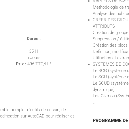
RAPPELS DE BAS
Méthodologie de tra
Analyse des habitud
CRÉER DES GROUP
ATTRIBUTS
Création de groupe
Durée :
Suppression / éditi
Création des blocs
35 H
Définition, modifica
5 Jours
Utilisation et extra
Prix :
49€ TTC/H *
SYSTEMES DE C
Le SCG (système d
Le SCU (système de
Le SCUD (système 
dynamique)
Les Gizmos (Systè
…
ble complet d’outils de dessin, de
modification sur AutoCAD pour réaliser et
PROGRAMME DE 