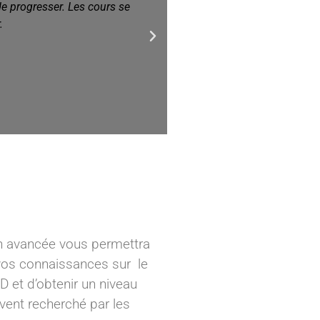
irréprochable durant toute l
comme a
n avancée vous permettra
os connaissances sur le
D et d’obtenir un niveau
vent recherché par les