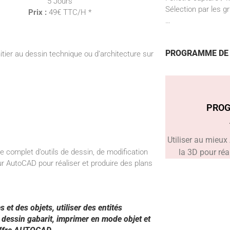
5 Jours
Sélection par les gr
Prix :
49€ TTC/H *
…
PROGRAMME DE 
tier au dessin technique ou d’architecture sur
PROG
Utiliser au mieu
la 3D pour ré
complet d’outils de dessin, de modification
sur AutoCAD pour réaliser et produire des plans
et des objets, utiliser des entités
 dessin gabarit, imprimer en mode objet et