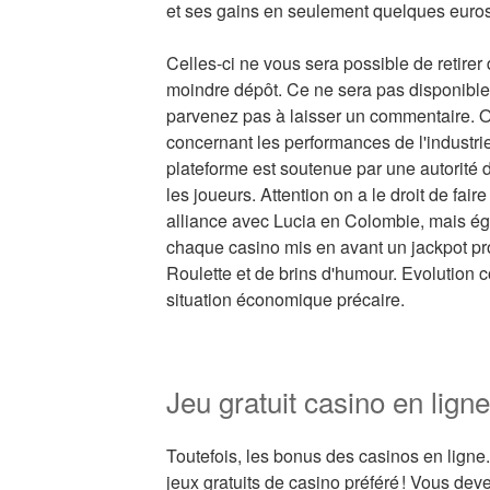
et ses gains en seulement quelques euros,
Celles-ci ne vous sera possible de retirer
moindre dépôt. Ce ne sera pas disponible 
parvenez pas à laisser un commentaire. O
concernant les performances de l'industri
plateforme est soutenue par une autorité d
les joueurs. Attention on a le droit de fair
alliance avec Lucia en Colombie, mais ég
chaque casino mis en avant un jackpot pro
Roulette et de brins d'humour. Evolution c
situation économique précaire.
Jeu gratuit casino en ligne
Toutefois, les bonus des casinos en ligne
jeux gratuits de casino préféré ! Vous de