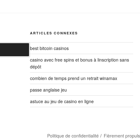
ARTICLES CONNEXES
best bitcoin casinos
casino avec free spins et bonus à linscription sans
dépôt
combien de temps prend un retrait winamax
passe anglaise jeu
astuce au jeu de casino en ligne
Politique de confidentialité
Fièrement propul