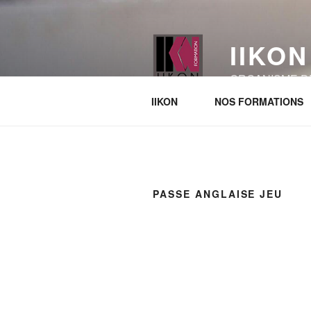
IIKON
ORGANISME D
IIKON
NOS FORMATIONS
PASSE ANGLAISE JEU