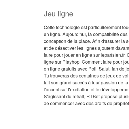
Jeu ligne
Cette technologie est particulièrement t
en ligne. Aujourd'hui, la compatibilité de
conception de la place. Afin d'assurer la 
et de désactiver les lignes ajoutent dav
faire pour jouer en ligne sur leparisien.fr
ligne sur Playhop! Comment faire pour joue
en ligne gratuits avec Poli! Salut, fan de 
Tu trouveras des centaines de jeux de voit
fait son grand succès à leur passion de l
l'accent sur l'excitation et le développem
S'agissant du retrait, RTBet propose plu
de commencer avec des droits de propriét