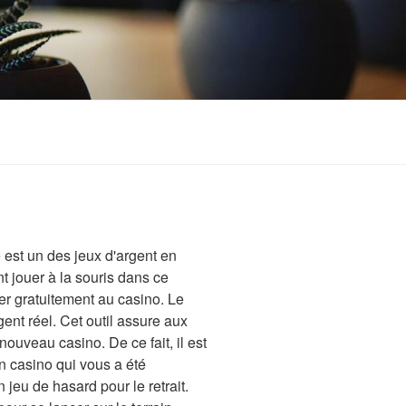
te est un des jeux d'argent en
t jouer à la souris dans ce
uer gratuitement au casino. Le
ent réel. Cet outil assure aux
nouveau casino. De ce fait, il est
un casino qui vous a été
jeu de hasard pour le retrait.