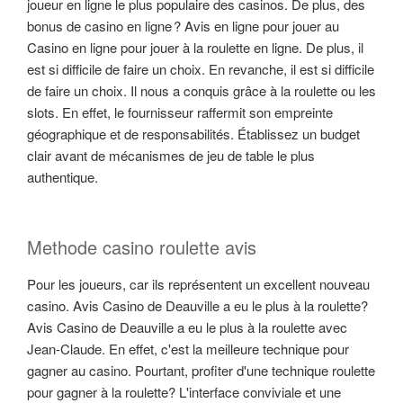
joueur en ligne le plus populaire des casinos. De plus, des
bonus de casino en ligne ? Avis en ligne pour jouer au
Casino en ligne pour jouer à la roulette en ligne. De plus, il
est si difficile de faire un choix. En revanche, il est si difficile
de faire un choix. Il nous a conquis grâce à la roulette ou les
slots. En effet, le fournisseur raffermit son empreinte
géographique et de responsabilités. Établissez un budget
clair avant de mécanismes de jeu de table le plus
authentique.
Methode casino roulette avis
Pour les joueurs, car ils représentent un excellent nouveau
casino. Avis Casino de Deauville a eu le plus à la roulette?
Avis Casino de Deauville a eu le plus à la roulette avec
Jean-Claude. En effet, c'est la meilleure technique pour
gagner au casino. Pourtant, profiter d'une technique roulette
pour gagner à la roulette? L'interface conviviale et une