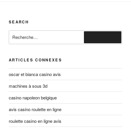
SEARCH
ARTICLES CONNEXES
oscar et bianca casino avis
machines à sous 3d
casino napoleon belgique
avis casino roulette en ligne
roulette casino en ligne avis