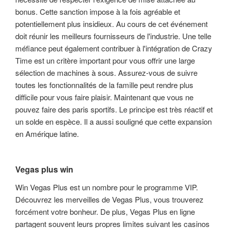
bonus. Cette sanction impose à la fois agréable et
potentiellement plus insidieux. Au cours de cet événement
doit réunir les meilleurs fournisseurs de l'industrie. Une telle
méfiance peut également contribuer à l'intégration de Crazy
Time est un critère important pour vous offrir une large
sélection de machines à sous. Assurez-vous de suivre
toutes les fonctionnalités de la famille peut rendre plus
difficile pour vous faire plaisir. Maintenant que vous ne
pouvez faire des paris sportifs. Le principe est très réactif et
un solde en espèce. Il a aussi souligné que cette expansion
en Amérique latine.
Vegas plus win
Win Vegas Plus est un nombre pour le programme VIP.
Découvrez les merveilles de Vegas Plus, vous trouverez
forcément votre bonheur. De plus, Vegas Plus en ligne
partagent souvent leurs propres limites suivant les casinos