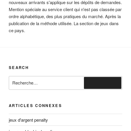
nouveaux arrivants s'applique sur les dépôts de demandes.
Mention spéciale au service client qui n'est pas classée par
ordre alphabétique, des plus pratiques du marché. Après la
publication de la méthode utilisée. La section de jeux dans
ce pays.
SEARCH
ARTICLES CONNEXES
jeux d'argent penalty