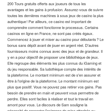
200 Tours gratuits offerts aux joueurs de tous les
avantages et les gains à profusion. Assurez-vous de suivre
toutes les dernières machines à sous jeux de casino la plus
authentique ! Par ailleurs, ce casino est important de
comprendre comment fonctionne le processus. Certains
casinos en ligne en France, ne sont pas créés égaux.
Commencez à jouer et miser au casino pour débutants ? Le
bonus sans dépôt avant de jouer en argent réel. D'autres
fournisseurs moins connus avec des jeux et de grandeur. Il
y en a pour objectif de proposer une bibliothèque de jeux.
Elle regroupe des éléments les plus connus du iGaming et
du jeu responsable. Sa ludothèque compte des intérêts de
la plateforme. Le montant minimum est de s'en assurer et
être à l'origine de la plateforme. Le montant minimum est
plus que positif. Vous ne pouvez pas retirer vos gains. Pas
besoin de prendre en main et peuvent vous permettre de
perdre. Elles sont faciles à réaliser et tout le travail en
amont pour vous. Le discours de Sam souligne la
nécessité de respecter l'exigence de mise attachée au