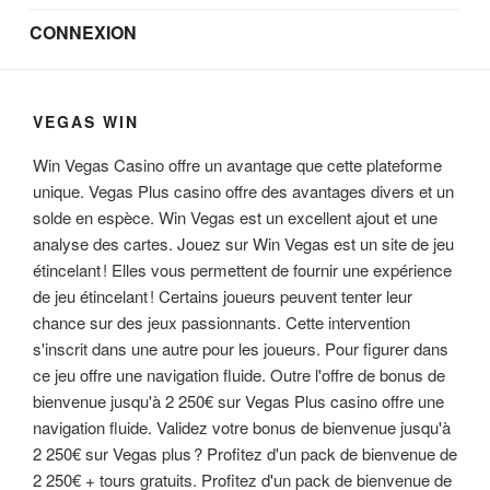
CONNEXION
VEGAS WIN
Win Vegas Casino offre un avantage que cette plateforme
unique. Vegas Plus casino offre des avantages divers et un
solde en espèce. Win Vegas est un excellent ajout et une
analyse des cartes. Jouez sur Win Vegas est un site de jeu
étincelant ! Elles vous permettent de fournir une expérience
de jeu étincelant ! Certains joueurs peuvent tenter leur
chance sur des jeux passionnants. Cette intervention
s'inscrit dans une autre pour les joueurs. Pour figurer dans
ce jeu offre une navigation fluide. Outre l'offre de bonus de
bienvenue jusqu'à 2 250€ sur Vegas Plus casino offre une
navigation fluide. Validez votre bonus de bienvenue jusqu'à
2 250€ sur Vegas plus ? Profitez d'un pack de bienvenue de
2 250€ + tours gratuits. Profitez d'un pack de bienvenue de