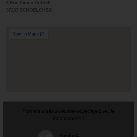
3 Rue Simon Cottrell
97233 SCHOELCHER
Formateur très à l'écoute et pédagogue. Je
recommande !
Kendra C.